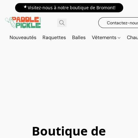
📍Visitez-nous à notre boutique de Bromont!
Contactez-nou
Nouveautés
Raquettes
Balles
Vêtements
Cha
Boutique de