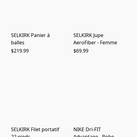
SELKIRK Panier à
SELKIRK Jupe
balles
AeroFiber - Femme
$219.99
$69.99
SELKIRK Filet portatif
NIKE Dri-FIT
22 pieds
Advantage - Robe