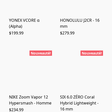
YONEX VCORE α
HONOLULU J2CR - 16
(Alpha)
mm
$199.99
$279.99
Nouveauté!
Nouveauté!
NIKE Zoom Vapor 12
SIX 6.0 ZÉRO Coral
Hypersmash - Homme
Hybrid Lightweight -
16 mm
$234.99