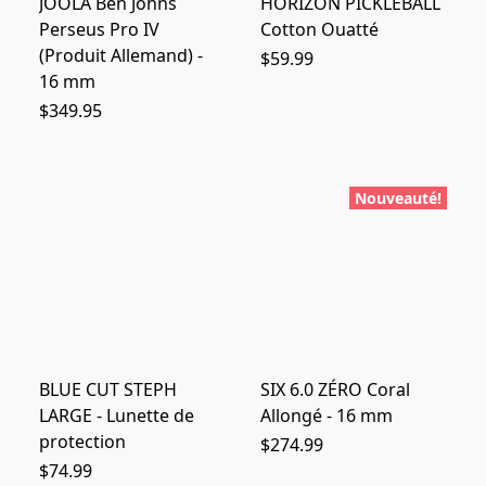
JOOLA Ben Johns
HORIZON PICKLEBALL
Perseus Pro IV
Cotton Ouatté
(Produit Allemand) -
$59.99
16 mm
$349.95
Nouveauté!
BLUE CUT STEPH
SIX 6.0 ZÉRO Coral
LARGE - Lunette de
Allongé - 16 mm
protection
$274.99
$74.99