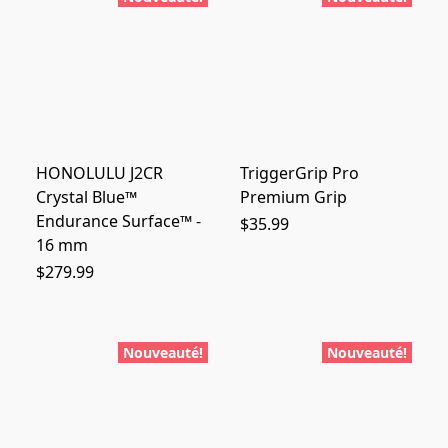
HONOLULU J2CR
TriggerGrip Pro
Crystal Blue™
Premium Grip
Endurance Surface™ -
$35.99
16 mm
$279.99
Nouveauté!
Nouveauté!