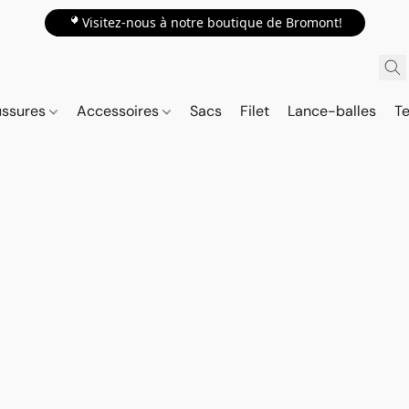
📍Visitez-nous à notre boutique de Bromont!
ussures
Accessoires
Sacs
Filet
Lance-balles
Te