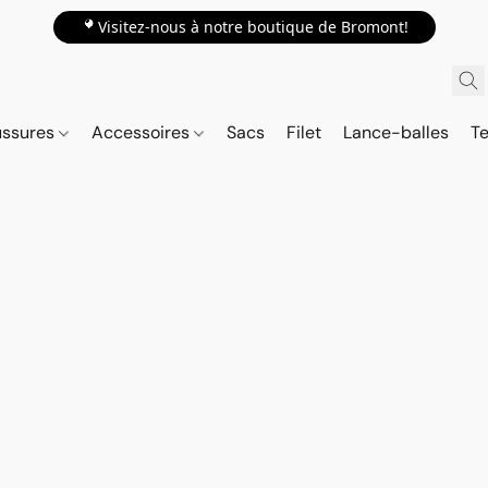
📍Visitez-nous à notre boutique de Bromont!
ussures
Accessoires
Sacs
Filet
Lance-balles
Te