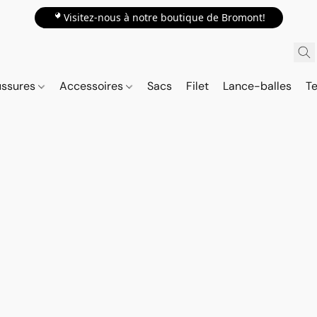
📍Visitez-nous à notre boutique de Bromont!
ussures
Accessoires
Sacs
Filet
Lance-balles
Te