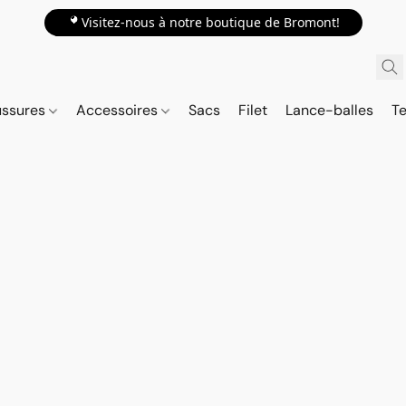
📍Visitez-nous à notre boutique de Bromont!
ussures
Accessoires
Sacs
Filet
Lance-balles
Te