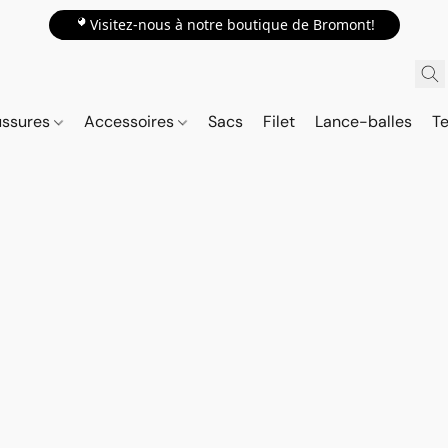
📍Visitez-nous à notre boutique de Bromont!
ussures
Accessoires
Sacs
Filet
Lance-balles
Te